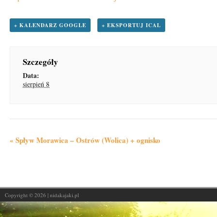
+ KALENDARZ GOOGLE
+ EKSPORTUJ ICAL
Szczegóły
Data:
sierpień 8
W
«
Spływ Morawica – Ostrów (Wolica) + ognisko
y
d
a
r
Copyright © 2026 | nidakajaki.pl
z
e