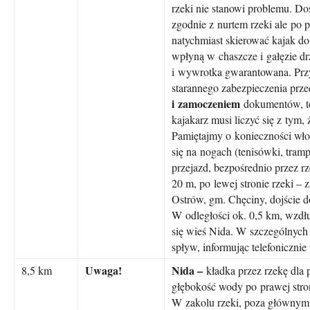
rzeki nie stanowi problemu. D
zgodnie z nurtem rzeki ale po 
natychmiast skierować kajak do
wpłyną w chaszcze i gałęzie d
i wywrotka gwarantowana. Prz
starannego zabezpieczenia prz
i zamoczeniem
dokumentów, te
kajakarz musi liczyć się z tym
Pamiętajmy o konieczności wło
się na nogach (tenisówki, tramp
przejazd, bezpośrednio przez r
20 m, po lewej stronie rzeki –
Ostrów, gm. Chęciny, dojście d
W odległości ok. 0,5 km, wzdłu
się wieś Nida. W szczególnyc
spływ, informując telefoniczni
Uwaga!
Nida –
8,5 km
kładka przez rzekę dla 
głębokość wody po prawej stro
W zakolu rzeki, poza głównym 