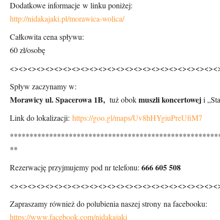
Dodatkowe informacje w linku poniżej:
http://nidakajaki.pl/morawica-wolica/
Całkowita cena spływu:
60 zł/osobę
<><><><><><><><><><><><><><><><><><><><><><><><
Spływ zaczynamy w:
Morawicy ul. Spacerowa 1B,
muszli koncertowej
tuż obok
i „St
Link do lokalizacji:
https://goo.gl/maps/Uv8hHYgiuPreUfiM7
*****************************************************
**
666 605 508
Rezerwację przyjmujemy pod nr telefonu:
<><><><><><><><><><><><><><><><><><><><><><><><
Zapraszamy również do polubienia naszej strony na facebooku:
https://www.facebook.com/nidakajaki