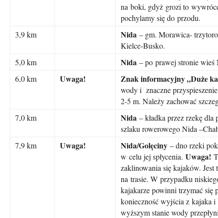
na boki, gdyż grozi to wywróc
pochylamy się do przodu.
Nida
3,9 km
– gm. Morawica- trzytoro
Kielce-Busko.
Nida
5,0 km
– po prawej stronie wieś 
Uwaga!
Znak informacyjny „Duże ka
6,0 km
wody i znaczne przyspieszenie
2-5 m. Należy zachować szczeg
Nida
7,0 km
– kładka przez rzekę dla
szlaku rowerowego Nida –Chał
Uwaga!
Nida/Golęciny
7,9 km
– dno rzeki po
Uwaga!
w celu jej spłycenia.
T
zaklinowania się kajaków. Jest 
na trasie. W przypadku niskie
kajakarze powinni trzymać się 
konieczność wyjścia z kajaka i
wyższym stanie wody przepłyni