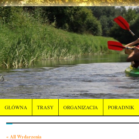
GŁÓWNA
TRASY
ORGANIZACJA
PORADNIK
« All Wydarzenia