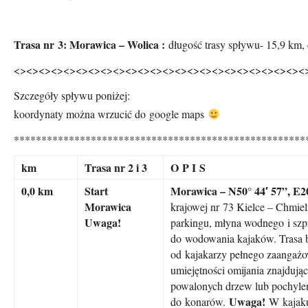
Trasa nr 3: Morawica – Wolica :
długość trasy spływu- 15,9 km,
<><><><><><><><><><><><><>
<><><><><><><><><><><
Szczegóły spływu poniżej:
koordynaty można wrzucić do google maps
*****************************************************
km
Trasa nr 2 i 3
O P I S
0,0 km
Start
Morawica – N50° 44′ 57”, E2
Morawica
krajowej nr 73 Kielce – Chmie
Uwaga!
parkingu, młyna wodnego i szp
do wodowania kajaków. Trasa 
od kajakarzy pełnego zaangażow
umiejętności omijania znajdują
powalonych drzew lub pochylen
Uwaga!
do konarów.
W kajaku