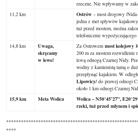
rzeczne. Nie wpływamy w zakol
Ostrów
11,2 km
– most drogowy /Nida-
jedna z met spływów kajakowy
tuż przed mostem, można zakoń
telefonicznie wypożyczającego 
Uwaga,
most kolejowy
14,8 km
Za Ostrowem
K
skręcamy
200 m za mostem rozwidlenie 
w lewo!
lewą odnogą Czarnej Nidy. Pr
wodny z kamienistą tamą o duż
przepłynąć kajakiem. W odległ
Lipowicy/
do prawej odnogi Cz
około 1 km odnogi Czarnej Nidy
15,9 km
Meta Wolica
Wolica – N50°45’27”, E20°29’
rzeki, tuż przed młynem i sp
*****************************************************
****