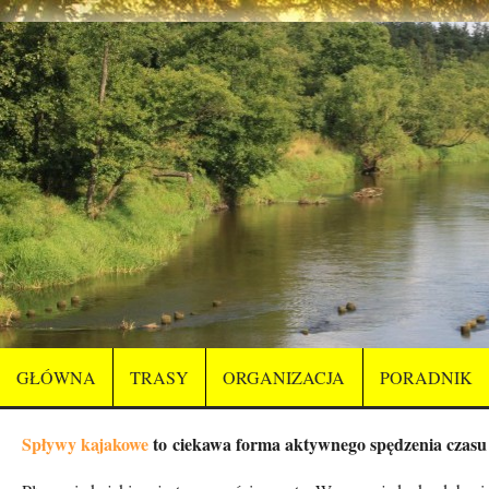
GŁÓWNA
TRASY
ORGANIZACJA
PORADNIK
Spływy kajakowe
to ciekawa forma aktywnego spędzenia czasu