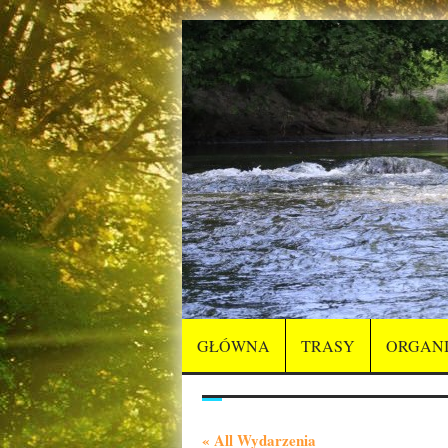
GŁÓWNA
TRASY
ORGANI
« All Wydarzenia