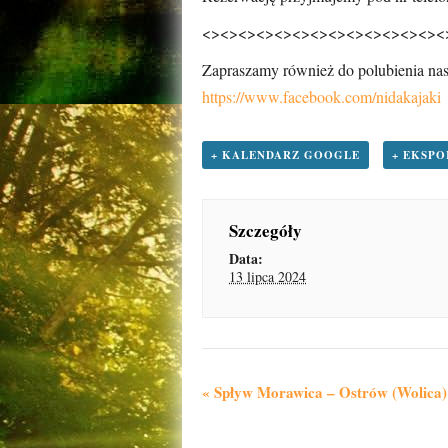
<><><><><><><><><><><><><><
Zapraszamy również do polubienia nas
https://www.facebook.com/nidakajaki
+ KALENDARZ GOOGLE
+ EKSPO
Szczegóły
Data:
13 lipca 2024
W
«
Spływ Morawica – Ostrów (Wolica)
y
d