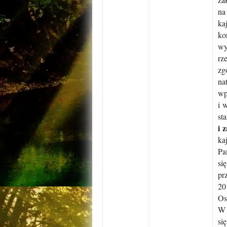
na
ka
ko
wy
rz
zg
na
wp
i 
st
i 
ka
Pa
si
pr
20
Os
W 
si