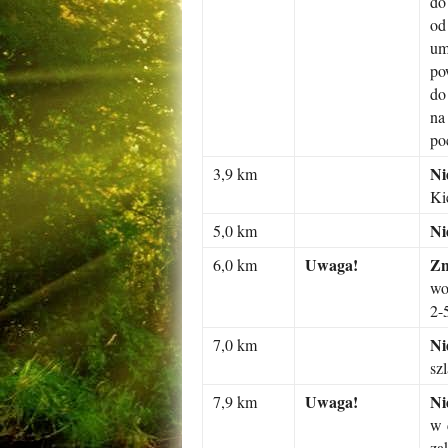
do
od
um
po
do
na
po
N
3,9 km
Ki
N
5,0 km
Uwaga!
Zn
6,0 km
wo
2-
N
7,0 km
sz
Uwaga!
Ni
7,9 km
w 
za