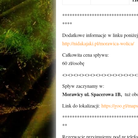
******************************
****
Dodatkowe informacje w linku poniżej
http://nidakajaki.pl/morawica-wolica/
Całkowita cena spływu:
60 zł/osobę
<><><><><><><><><><><><><><
Spływ zaczynamy w:
Morawicy ul. Spacerowa 1B,
tuż ob
Link do lokalizacji:
https://goo.gl/m
******************************
**
Rezerwację przyjmujemy pod nr telef