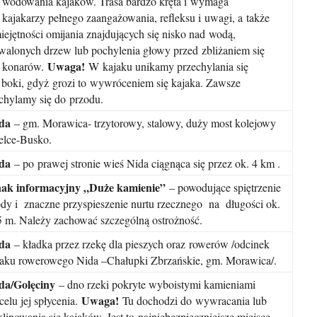
 wodowania kajaków. Trasa bardzo kręta i wymaga
 kajakarzy pełnego zaangażowania, refleksu i uwagi, a także
iejętności omijania znajdujących się nisko nad wodą,
walonych drzew lub pochylenia głowy przed zbliżaniem się
Uwaga!
 konarów.
W kajaku unikamy przechylania się
 boki, gdyż grozi to wywróceniem się kajaka. Zawsze
chylamy się do przodu.
ida
– gm. Morawica- trzytorowy, stalowy, duży most kolejowy
elce-Busko.
ida
– po prawej stronie wieś Nida ciągnąca się przez ok. 4 km .
ak informacyjny „Duże kamienie”
– powodujące spiętrzenie
dy i znaczne przyspieszenie nurtu rzecznego na długości ok.
5 m. Należy zachować szczególną ostrożność.
ida
– kładka przez rzekę dla pieszych oraz rowerów /odcinek
laku rowerowego Nida –Chałupki Zbrzańskie, gm. Morawica/.
da/Golęciny
– dno rzeki pokryte wyboistymi kamieniami
Uwaga!
celu jej spłycenia.
Tu dochodzi do wywracania lub
klinowania się kajaków. Jest to najniebezpieczniejsze miejsce