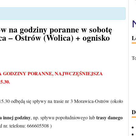
w na godziny poranne w sobotę
a – Ostrów (Wolica) + ognisko
L
 GODZINY PORANNE, NAJWCZĘŚNIEJSZA
.30.
 15.30 odbędą się spływy na trasie nr 3 Morawica-Ostrów (około
D
a innej godziny
trasy danego
, np. spływu popołudniowego lub
od nr. telefonu: 666605508 )