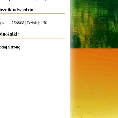
icznik odwiedzin
cznie: 256808 | Dzisiaj: 150
dnośniki:
odaj Stronę