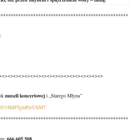
****************************************************
:
><><><><><><><><><><><><><><><><><><>
muszli koncertowej
ok
i „Starego Młyna”
aps/Uv8hHYgiuPreUfiM7
****************************************************
666 605 508
onu: