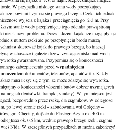
 trasie. W przypadku niskiego stanu wody początkujący
jakarze powinni trzymać się prawego brzegu. Czeka ich jednak
nieczność wyjścia z kajaka i przeciągnięcia go 2-3 m. Przy
ższym stanie wody przepłynięcie tego odcinka prawą stroną
eki nie stanowi problemu. Doświadczeni kajakarze mogą płynąć
odnie z nurtem rzeki ale po przepłynięciu brodu muszą
tychmiast skierować kajak do prawego brzegu, bo inaczej
łyną w chaszcze i gałęzie drzew, zwisające nisko nad wodą
wywrotka gwarantowana. Przypomina się o konieczności
wypadnięciem
arannego zabezpieczenia przed
zamoczeniem
dokumentów, telefonów, aparatów itp. Każdy
jakarz musi liczyć się z tym, że może zdarzyć się wywrotka.
miętajmy o konieczności włożenia butów dobrze trzymających
ę na nogach (tenisówki, trampki, sandały). W tym miejscu jest
zejazd, bezpośrednio przez rzekę, dla ciągników. W odległości
 m, po lewej stronie rzeki – zabudowania wsi Golęciny –
trów, gm. Chęciny, dojście do Ptasiego Azylu ok. 400 m.
odległości ok. 0,5 km, wzdłuż prawego brzegu rzeki, ciągnie
ę wieś Nida. W szczególnych przypadkach tu można zakończyć