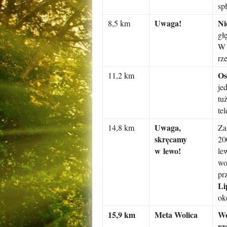
sp
Uwaga!
Ni
8,5 km
gł
W 
rz
O
11,2 km
je
tu
te
Uwaga,
14,8 km
Za
skręcamy
20
w lewo!
le
wo
pr
Li
ok
15,9 km
Meta Wolica
Wo
rz