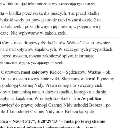
ływ, informując telefonicznie wypożyczającego sprzęt.
da –
kładka przez rzekę dla pieszych. Tuż przed kładką
ębokość wody po prawej stronie rzeki wynosi około 2 m.
zakolu rzeki, poza głównym jej nurtem, występują wiry
eczne. Nie wpływamy w zakola rzeki.
strów
– most drogowy /Nida-Ostrów-Wolica/. Jest to również
dna z met spływów kajakowych. W szczególnych przypadkach,
ż przed mostem, można zakończyć spływ, informując
lefonicznie wypożyczającego sprzęt.
most kolejowy
Ważne
 Ostrowem
Kielce – Sędziszów.
– ok.
lewo!
0 m za mostem rozwidlenie rzeki. Skręcamy w
Płyniemy
wą odnogą Czarnej Nidy. Prawa odnoga to zwężony ciek
dny z kamienistą tamą o dużym spadku, którego nie da się
/w pobliżu
zepłynąć kajakiem. W odległości około 1 km
powicy/
do prawej odnogi Czarnej Nidy uchodzi Bobrza i po
oło 1 km odnogi Czarnej Nidy oraz Bobrza łączą się.
lica – N50°45’27”, E20°29’13” – meta po lewej stronie
eki, tuż przed młynem i spiętrzeniem wody – tamą.