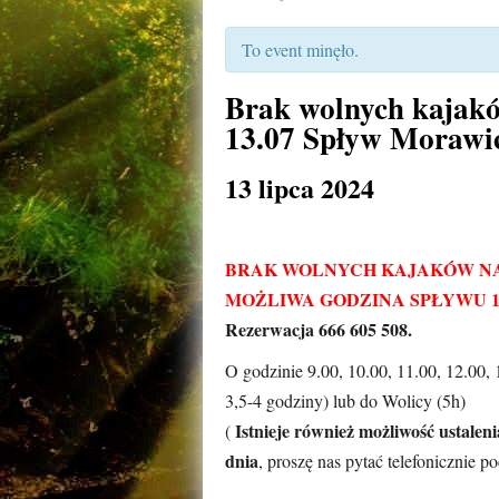
To event minęło.
Brak wolnych kajakó
13.07 Spływ Morawic
13 lipca 2024
BRAK WOLNYCH KAJAKÓW NA
MOŻLIWA GODZINA SPŁYWU 15
Rezerwacja 666 605 508.
O godzinie 9.00, 10.00, 11.00, 12.00,
3,5-4 godziny) lub do Wolicy (5h)
Istnieje również możliwość ustaleni
(
dnia
, proszę nas pytać telefonicznie p