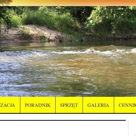
ZACJA
PORADNIK
SPRZĘT
GALERIA
CENNI