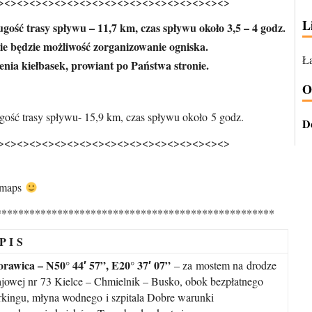
><><><><><><><><><><><><><><><><><><>
L
ość trasy spływu – 11,7 km, czas spływu około 3,5 – 4 godz.
ie będzie możliwość zorganizowanie ogniska.
Łą
nia kiełbasek, prowiant po Państwa stronie.
O
gość trasy spływu- 15,9 km, czas spływu około 5 godz.
D
><><><><><><><><><><><><>
<><><><><><>
 maps
**************************************************
P I S
rawica – N50° 44′ 57”, E20° 37′ 07”
– za mostem na drodze
ajowej nr 73 Kielce – Chmielnik – Busko, obok bezpłatnego
rkingu, młyna wodnego i szpitala Dobre warunki