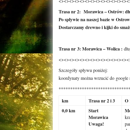
<><><><><><><><><><><><><><
Trasa nr 2: Morawica – Ostrów: dług
Po spływie na naszej bazie w Ostrow
Dostarczamy drewno i kijki do smaże
Trasa nr 3: Morawica – Wolica :
dłu
<><><><><><><><><><><><><>
<
Szczegóły spływu poniżej:
koordynaty można wrzucić do google
******************************
km
Trasa nr 2 i 3
O 
0,0 km
Start
Mo
Morawica
kr
Uwaga!
pa