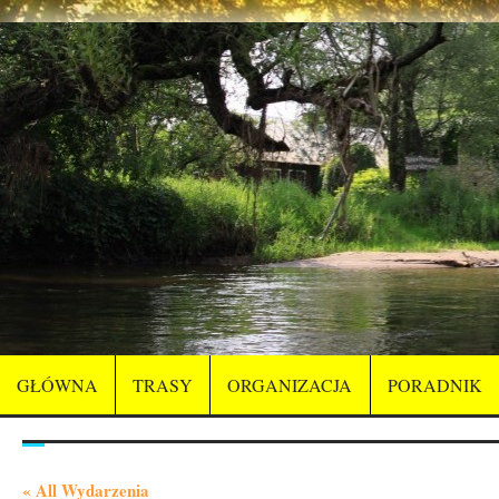
GŁÓWNA
TRASY
ORGANIZACJA
PORADNIK
« All Wydarzenia