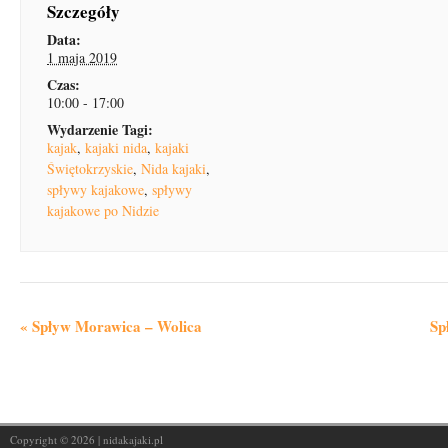
Szczegóły
Data:
1 maja 2019
Czas:
10:00 - 17:00
Wydarzenie Tagi:
kajak
,
kajaki nida
,
kajaki
Świętokrzyskie
,
Nida kajaki
,
spływy kajakowe
,
spływy
kajakowe po Nidzie
W
«
Spływ Morawica – Wolica
Sp
y
d
a
r
Copyright © 2026 | nidakajaki.pl