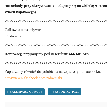
samochody przy skrzyżowaniu i udajemy się na zbiórkę w stron
szlaku kajakowego).
<><><><><><><><><><><><><>
<><><><><><><><><><><
Całkowita cena spływu:
35 zł/osobę
<><><><><><><><><><><><><>
<><><><><><><><><><><
666-605-508
Rezerwację przyjmujemy pod nr telefonu:
<><><><><><><><><><><><><><><><><><><><><><><><
Zapraszamy również do polubienia naszej strony na facebooku:
https://www.facebook.com/nidakajaki
+ KALENDARZ GOOGLE
+ EKSPORTUJ ICAL