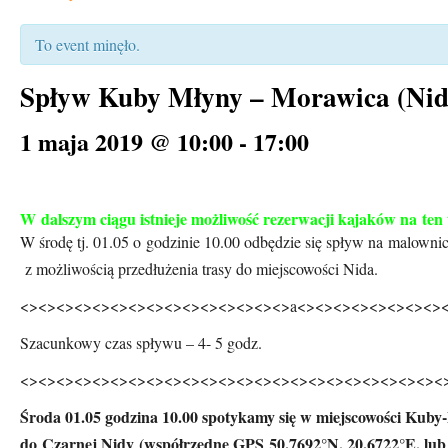
To event minęło.
Spływ Kuby Młyny – Morawica (Nid
1 maja 2019 @ 10:00
-
17:00
W dalszym ciągu istnieje możliwość rezerwacji kajaków na ten 
W środę tj. 01.05 o godzinie 10.00 odbędzie się spływ na malown
z możliwością przedłużenia trasy do miejscowości Nida.
<><><><><><><><><><><><><><><>a<><><><><><><><>
Szacunkowy czas spływu – 4- 5 godz.
<><><><><><><><><><><><><>
<><><><><><><><><><><
Środa 01.05 godzina 10.00 spotykamy się w miejscowości Kuby
do Czarnej Nidy (współrzędne GPS 50.7692°N, 20.6722°E, lub