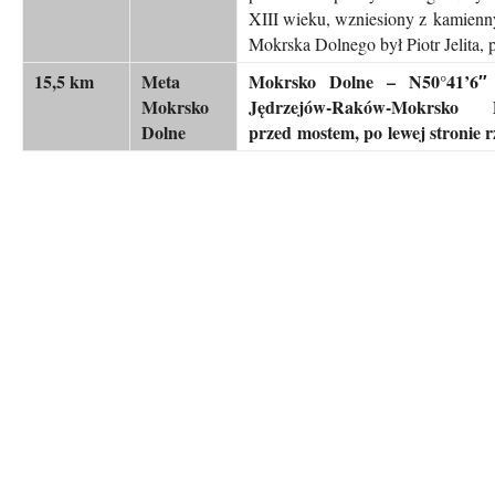
XIII wieku, wzniesiony z kamienn
Mokrska Dolnego był Piotr Jelita, 
15,5 km
Meta
Mokrsko Dolne –
N50°41’6″
Mokrsko
Jędrzejów-Raków-Mokrsko D
Dolne
przed mostem, po lewej stronie r