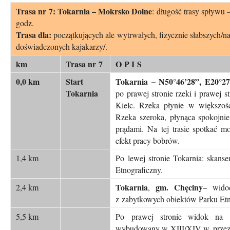
Trasa nr 7: Tokarnia – Mokrsko Dolne
: długość trasy spływu 
godz.
Trasa dla:
początkujących ale wytrwałych, fizycznie słabszych/na
doświadczonych kajakarzy/.
km
Trasa nr 7
O P I S
0,0 km
Start
Tokarnia –
N50°46’28”, E20°2
Tokarnia
po prawej stronie rzeki i prawej s
Kielc. Rzeka płynie w większości 
Rzeka szeroka, płynąca spokojnie
prądami. Na tej trasie spotkać m
efekt pracy bobrów.
1,4 km
Po lewej stronie Tokarnia: skans
Etnograficzny.
Tokarnia
gm. Chęciny
2,4 km
,
– wido
z zabytkowych obiektów Parku Etn
5,5 km
Po prawej stronie widok na 
wybudowany w XIII/XIV w. przez 