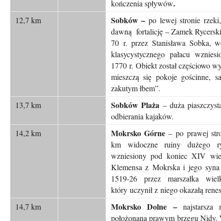
.
kończenia spływów
Sobków –
12,7 km
po lewej stronie rzeki
dawną fortalicję – Zamek Rycers
70 r. przez Stanisława Sobka, we
klasycystycznego pałacu wznies
1770 r. Obiekt został częściowo w
mieszczą się pokoje gościnne, sa
zakutym łbem”.
Sobków Plaża
13,7 km
– duża piaszczyst
odbierania kajaków.
Mokrsko Górne
14,2 km
– po prawej str
km widoczne ruiny dużego ryc
wzniesiony pod koniec XIV wiek
Klemensa z Mokrska i jego syna 
1519-26 przez marszałka wiel
który uczynił z niego okazałą rene
Mokrsko Dolne –
14,7 km
najstarsza 
położonana prawym brzegu Nidy. W