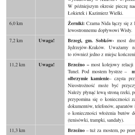
W późniejszym okresie pieczę n
Łokietek i Kazimierz Wielki.
Żerniki:
6,0 km
Czarna Nida łączy się z 
lewostronnemu dopływowi Wisły.
Uwaga!
Brzegi, gm. Sobków-
7,2 km
most dro
Jędrzejów-Kraków. Uważamy na
to również jedno z miejsc kończen
Uwaga!
Brzeźno –
11,2 km
most kolejowy relacji
m
Tunel. Pod mostem bystrze –
olbrzymie kamienie
– częsta pr
Nieostrożność może być przyczy
Należy płynąć lewą stroną rzeki, pr
przypomina się o konieczności z
dokumentów, telefonów, aparatów i
o konieczności włożenia butów d
(tenisówki, trampki, sandały).
Brzeźno
11,3 km
– tuż za mostem, po prawe