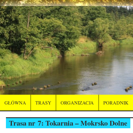
GŁÓWNA
TRASY
ORGANIZACJA
PORADNIK
Trasa nr 7: Tokarnia – Mokrsko Dolne